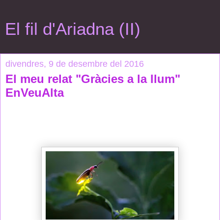
El fil d'Ariadna (II)
divendres, 9 de desembre del 2016
El meu relat "Gràcies a la llum"
EnVeuAlta